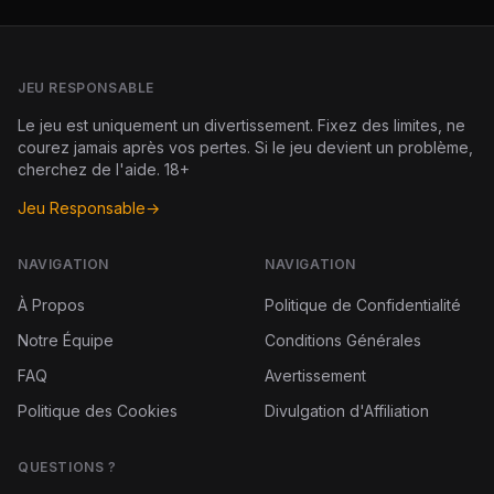
JEU RESPONSABLE
Le jeu est uniquement un divertissement. Fixez des limites, ne
courez jamais après vos pertes. Si le jeu devient un problème,
cherchez de l'aide. 18+
Jeu Responsable→
NAVIGATION
NAVIGATION
À Propos
Politique de Confidentialité
Notre Équipe
Conditions Générales
FAQ
Avertissement
Politique des Cookies
Divulgation d'Affiliation
QUESTIONS ?