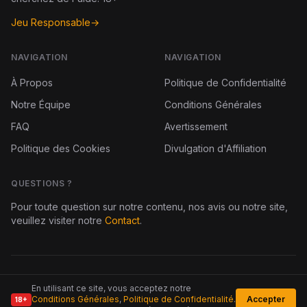
Jeu Responsable→
NAVIGATION
NAVIGATION
À Propos
Politique de Confidentialité
Notre Équipe
Conditions Générales
FAQ
Avertissement
Politique des Cookies
Divulgation d'Affiliation
QUESTIONS ?
Pour toute question sur notre contenu, nos avis ou notre site,
veuillez visiter notre
Contact
.
Casino France Argent Réel
© 2026. Tous droits réservés.
En utilisant ce site, vous acceptez notre
Conditions Générales
,
Politique de Confidentialité
.
Accepter
18+