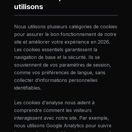
utilisons
Nous utilisons plusieurs catégories de cookies
pour assurer le bon fonctionnement de notre
site et améliorer votre expérience en 2026.
Les cookies essentiels garantissent la
navigation de base et la sécurité. Ils se
souviennent de vos paramètres de session,
comme vos préférences de langue, sans
collecter d'informations personnelles
identifiables.
Les cookies d'analyse nous aident à
comprendre comment les visiteurs
interagissent avec notre site. Par exemple,
nous utilisons Google Analytics pour suivre