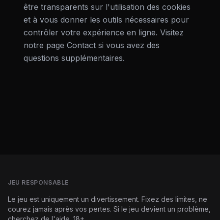
être transparents sur l'utilisation des cookies
et à vous donner les outils nécessaires pour
contrôler votre expérience en ligne. Visitez
notre page Contact si vous avez des
questions supplémentaires.
JEU RESPONSABLE
Le jeu est uniquement un divertissement. Fixez des limites, ne
courez jamais après vos pertes. Si le jeu devient un problème,
cherchez de l'aide. 18+