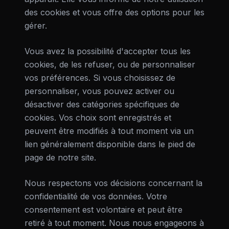
des cookies et vous offre des options pour les
gérer.
Vous avez la possibilité d'accepter tous les
cookies, de les refuser, ou de personnaliser
vos préférences. Si vous choisissez de
personnaliser, vous pouvez activer ou
désactiver des catégories spécifiques de
cookies. Vos choix sont enregistrés et
peuvent être modifiés à tout moment via un
lien généralement disponible dans le pied de
page de notre site.
Nous respectons vos décisions concernant la
confidentialité de vos données. Votre
consentement est volontaire et peut être
retiré à tout moment. Nous nous engageons à