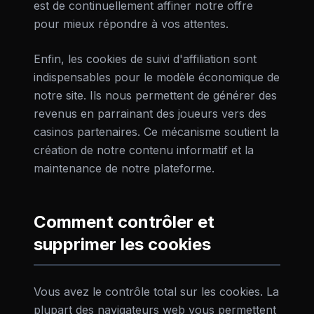
est de continuellement affiner notre offre
pour mieux répondre à vos attentes.
Enfin, les cookies de suivi d'affiliation sont
indispensables pour le modèle économique de
notre site. Ils nous permettent de générer des
revenus en parrainant des joueurs vers des
casinos partenaires. Ce mécanisme soutient la
création de notre contenu informatif et la
maintenance de notre plateforme.
Comment contrôler et
supprimer les cookies
Vous avez le contrôle total sur les cookies. La
plupart des navigateurs web vous permettent