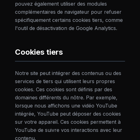
pouvez également utiliser des modules
complémentaires de navigateur pour refuser
spécifiquement certains cookies tiers, comme
l'outil de désactivation de Google Analytics.
Cookies tiers
Notre site peut intégrer des contenus ou des
services de tiers qui utilisent leurs propres
cookies. Ces cookies sont définis par des
domaines différents du nôtre. Par exemple,
lorsque nous affichons une vidéo YouTube
intégrée, YouTube peut déposer des cookies
sur votre appareil. Ces cookies permettent à
YouTube de suivre vos interactions avec leur
contenu.