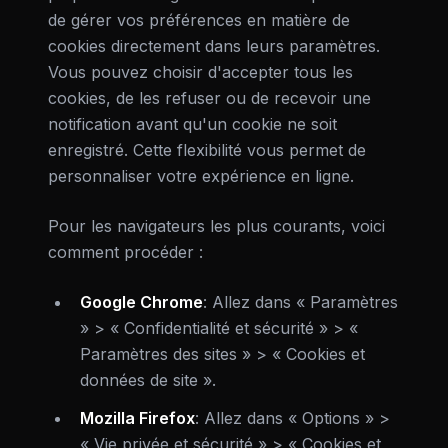
de gérer vos préférences en matière de
cookies directement dans leurs paramètres.
Vous pouvez choisir d'accepter tous les
cookies, de les refuser ou de recevoir une
notification avant qu'un cookie ne soit
enregistré. Cette flexibilité vous permet de
personnaliser votre expérience en ligne.
Pour les navigateurs les plus courants, voici
comment procéder :
Google Chrome
: Allez dans « Paramètres
» > « Confidentialité et sécurité » > «
Paramètres des sites » > « Cookies et
données de site ».
Mozilla Firefox
: Allez dans « Options » >
« Vie privée et sécurité » > « Cookies et