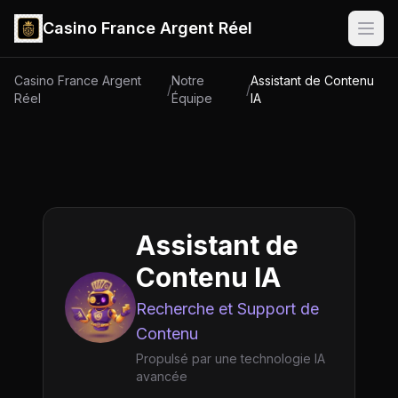
Casino France Argent Réel
Ouvr
Casino France Argent
Notre
Assistant de Contenu
/
/
Réel
Équipe
IA
Assistant de
Contenu IA
Recherche et Support de
Contenu
Propulsé par une technologie IA
avancée