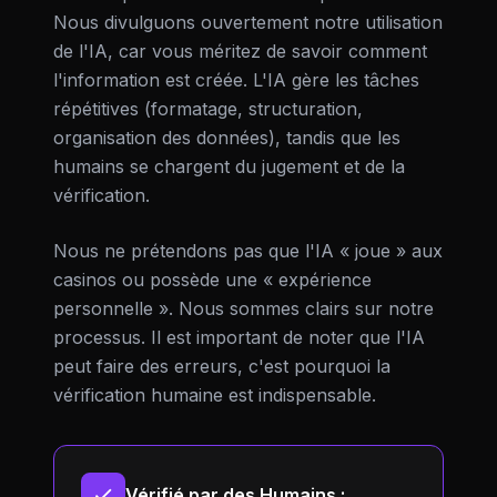
Nous divulguons ouvertement notre utilisation
de l'IA, car vous méritez de savoir comment
l'information est créée. L'IA gère les tâches
répétitives (formatage, structuration,
organisation des données), tandis que les
humains se chargent du jugement et de la
vérification.
Nous ne prétendons pas que l'IA « joue » aux
casinos ou possède une « expérience
personnelle ». Nous sommes clairs sur notre
processus. Il est important de noter que l'IA
peut faire des erreurs, c'est pourquoi la
vérification humaine est indispensable.
Vérifié par des Humains :