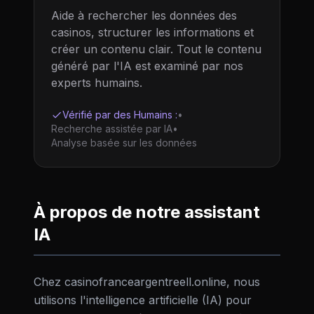
Aide à rechercher les données des
casinos, structurer les informations et
créer un contenu clair. Tout le contenu
généré par l'IA est examiné par nos
experts humains.
Vérifié par des Humains :
•
Recherche assistée par IA
•
Analyse basée sur les données
À propos de notre assistant
IA
Chez casinofranceargentreell.online, nous
utilisons l'intelligence artificielle (IA) pour