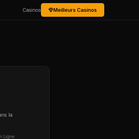
Casinos
Meilleurs Casinos
ans la
n Ligne