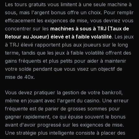
Les tours gratuits vous limitent à une seule machine à
sous, mais l'argent bonus offre un choix. Pour remplir
efficacement les exigences de mise, vous devriez vous
concentrer sur les
machines à sous à TRJ (Taux de
Retour au Joueur) élevé et à faible volatilité
. Les jeux
à TRJ élevé rapportent plus aux joueurs sur le long
terme, tandis que les jeux à faible volatilité offrent des
gains fréquents et plus petits pour aider à maintenir
votre solde pendant que vous visez un objectif de
mise de 40x.
Vous devez pratiquer la gestion de votre bankroll,
même en jouant avec l'argent du casino. Une erreur
fréquente est de parier de grosses sommes pour
gagner rapidement, ce qui épuise souvent le bonus
avant d'avoir progressé sur les exigences de mise.
Une stratégie plus intelligente consiste à placer des