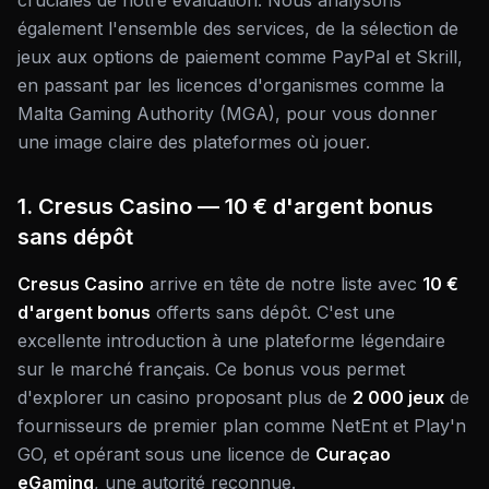
cruciales de notre évaluation. Nous analysons
également l'ensemble des services, de la sélection de
jeux aux options de paiement comme PayPal et Skrill,
en passant par les licences d'organismes comme la
Malta Gaming Authority (MGA), pour vous donner
une image claire des plateformes où jouer.
1. Cresus Casino — 10 € d'argent bonus
sans dépôt
Cresus Casino
arrive en tête de notre liste avec
10 €
d'argent bonus
offerts sans dépôt. C'est une
excellente introduction à une plateforme légendaire
sur le marché français. Ce bonus vous permet
d'explorer un casino proposant plus de
2 000 jeux
de
fournisseurs de premier plan comme NetEnt et Play'n
GO, et opérant sous une licence de
Curaçao
eGaming
, une autorité reconnue.