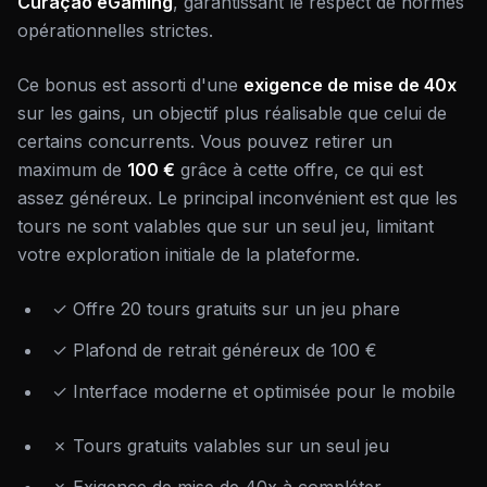
Curaçao eGaming
, garantissant le respect de normes
opérationnelles strictes.
Ce bonus est assorti d'une
exigence de mise de 40x
sur les gains, un objectif plus réalisable que celui de
certains concurrents. Vous pouvez retirer un
maximum de
100 €
grâce à cette offre, ce qui est
assez généreux. Le principal inconvénient est que les
tours ne sont valables que sur un seul jeu, limitant
votre exploration initiale de la plateforme.
✓ Offre 20 tours gratuits sur un jeu phare
✓ Plafond de retrait généreux de 100 €
✓ Interface moderne et optimisée pour le mobile
✗ Tours gratuits valables sur un seul jeu