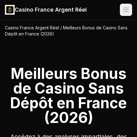
Casino France Argent Réel
Ouvr
Casino France Argent Réel
/
Meilleurs Bonus de Casino Sans
Dépôt en France (2026)
Meilleurs Bonus
de Casino Sans
Dépôt en France
(2026)
Accédez à des analyses impartiales, des